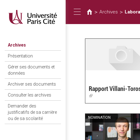
Vous
Aller
au
êtes
>
>
Archives
Labora
Toggle
contenu
ici
principal
navigation
Archives
Présentation
Gérer ses documents et
données
Archiver ses documents
Rapport Villani-Toro
(link
Consulter les archives
is
Demander des
external)
justificatifs de sa carrière
NOMINATION
ou de sa scolarité