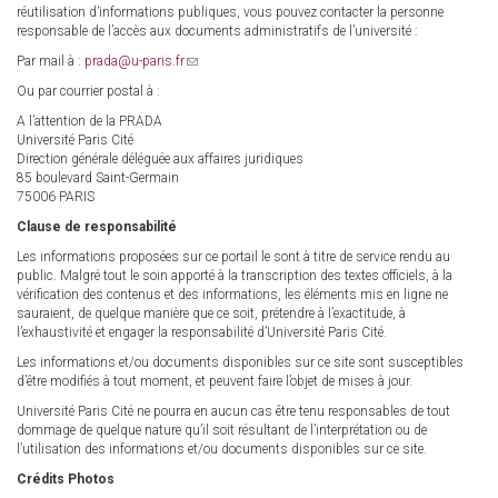
réutilisation d’informations publiques, vous pouvez contacter la personne
responsable de l’accès aux documents administratifs de l’université :
Par mail à :
prada@u-paris.fr
(link
sends
Ou par courrier postal à :
e-
mail)
A l’attention de la PRADA
Université Paris Cité
Direction générale déléguée aux affaires juridiques
85 boulevard Saint-Germain
75006 PARIS
Clause de responsabilité
Les informations proposées sur ce portail le sont à titre de service rendu au
public. Malgré tout le soin apporté à la transcription des textes officiels, à la
vérification des contenus et des informations, les éléments mis en ligne ne
sauraient, de quelque manière que ce soit, prétendre à l’exactitude, à
l’exhaustivité et engager la responsabilité d’Université Paris Cité.
Les informations et/ou documents disponibles sur ce site sont susceptibles
d’être modifiés à tout moment, et peuvent faire l’objet de mises à jour.
Université Paris Cité ne pourra en aucun cas être tenu responsables de tout
dommage de quelque nature qu’il soit résultant de l’interprétation ou de
l’utilisation des informations et/ou documents disponibles sur ce site.
Crédits Photos