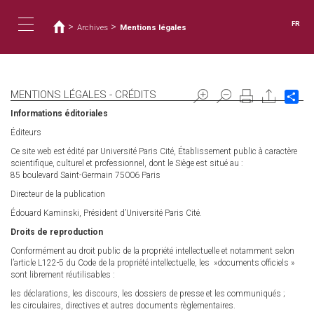
Vous
Aller
au
êtes
FR
>
>
Archives
Mentions légales
contenu
ici
Toggle
principal
navigation
MENTIONS LÉGALES - CRÉDITS
Sh
Informations éditoriales
Éditeurs
Ce site web est édité par Université Paris Cité, Établissement public à caractère
scientifique, culturel et professionnel, dont le Siège est situé au :
85 boulevard Saint-Germain 75006 Paris
Directeur de la publication
Édouard Kaminski, Président d’Université Paris Cité.
Droits de reproduction
Conformément au droit public de la propriété intellectuelle et notamment selon
l’article L122-5 du Code de la propriété intellectuelle, les »documents officiels »
sont librement réutilisables :
les déclarations, les discours, les dossiers de presse et les communiqués ;
les circulaires, directives et autres documents règlementaires.