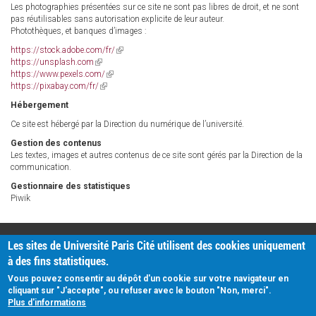
Les photographies présentées sur ce site ne sont pas libres de droit, et ne sont
pas réutilisables sans autorisation explicite de leur auteur.
Photothèques, et banques d’images :
https://stock.adobe.com/fr/
(link
https://unsplash.com
(link
is
https://www.pexels.com/
is
(link
external)
https://pixabay.com/fr/
external)
(link
is
is
external)
Hébergement
external)
Ce site est hébergé par la Direction du numérique de l’université.
Gestion des contenus
Les textes, images et autres contenus de ce site sont gérés par la Direction de la
communication.
Gestionnaire des statistiques
Piwik
PRATIQUE
Les sites de Université Paris Cité utilisent des cookies uniquement
Plan d'accès
à des fins statistiques.
Intranet
Mentions légales
Vous pouvez consentir au dépôt d'un cookie sur votre navigateur en
Données personnelles
cliquant sur "J'accepte", ou refuser avec le bouton "Non, merci".
Plus d'informations