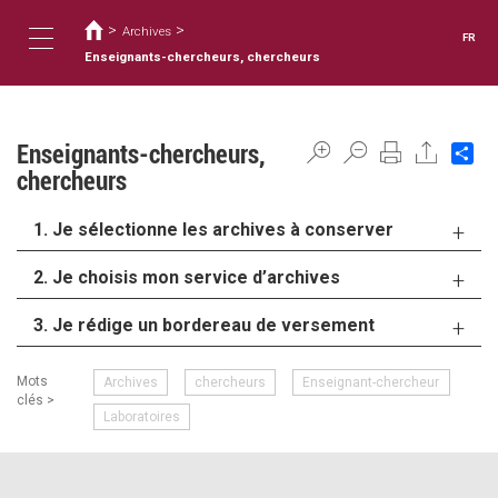
Vous
Aller
au
>
>
êtes
Archives
FR
contenu
ici
Enseignants-chercheurs, chercheurs
Toggle
principal
navigation
Enseignants-chercheurs,
Sh
chercheurs
1. Je sélectionne les archives à conserver
2. Je choisis mon service d’archives
3. Je rédige un bordereau de versement
Mots
Archives
chercheurs
Enseignant-chercheur
clés >
Laboratoires