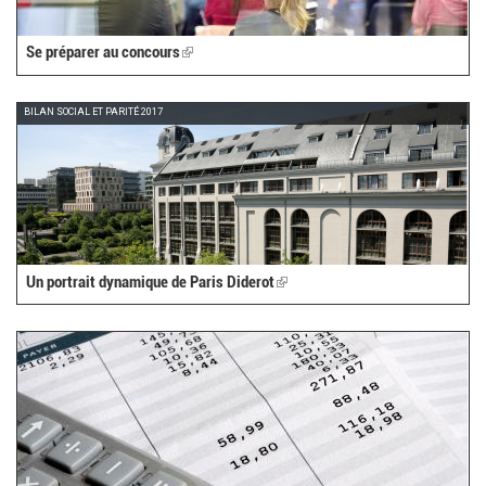
Se préparer au concours
(link
is
external)
BILAN SOCIAL ET PARITÉ 2017
Un portrait dynamique de Paris Diderot
(link
is
external)