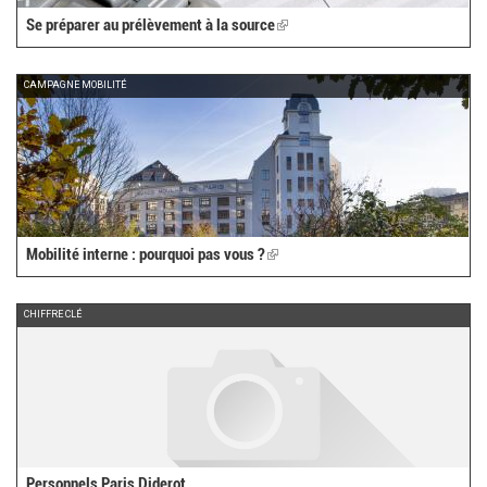
Se préparer au prélèvement à la source
(link
is
external)
CAMPAGNE MOBILITÉ
Mobilité interne : pourquoi pas vous ?
(link
is
external)
CHIFFRE CLÉ
Personnels Paris Diderot