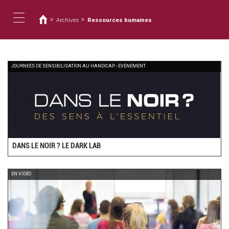
Vous
Aller
au
êtes
>
>
Archives
Ressources humaines
contenu
ici
Toggle
principal
navigation
JOURNEES DE SENSIBILISATION AU HANDICAP - EVENEMENT
DANS LE NOIR ? LE DARK LAB
EN VIDÉO