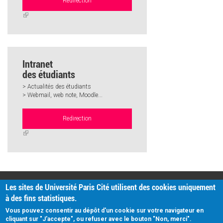
Redirection
(link
is
external)
Intranet
des étudiants
> Actualités des étudiants
> Webmail, web note, Moodle...
Redirection
(link
is
external)
PRATIQUE
Les sites de Université Paris Cité utilisent des cookies uniquement
Plan d'accès
à des fins statistiques.
Intranet
Mentions légales
Vous pouvez consentir au dépôt d'un cookie sur votre navigateur en
Données personnelles
cliquant sur "J'accepte", ou refuser avec le bouton "Non, merci".