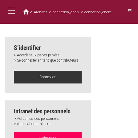
Vous
Aller
au
êtes
FR
>
>
>
Archives
connexion_choix
connexion_choix
contenu
ici
Toggle
principal
navigation
S’identifier
> Accéder aux pages privées
> Se connecter en tant que contributeurs
Connexion
Intranet des personnels
> Actualités des personnels
> Applications métiers