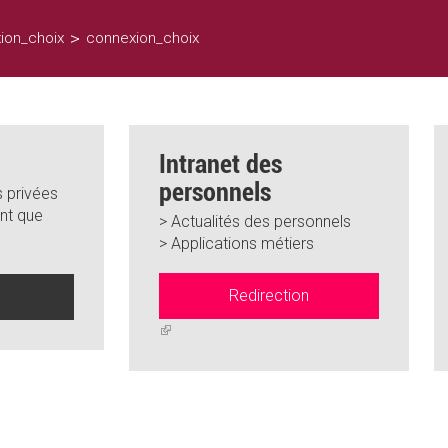
>
ion_choix
connexion_choix
Intranet des
personnels
 privées
nt que
> Actualités des personnels
> Applications métiers
Redirection
n
(link
is
external)