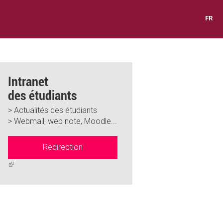
FR
Intranet
des étudiants
> Actualités des étudiants
> Webmail, web note, Moodle...
Redirection
(link
is
external)