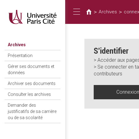
Vous
Aller
au
êtes
>
>
Archives
connex
Toggle
contenu
ici
principal
navigation
Archives
S’identifier
Présentation
> Accéder aux pages
> Se connecter en ta
Gérer ses documents et
données
contributeurs
Archiver ses documents
Connexio
Consulter les archives
Demander des
justificatifs de sa carrière
ou de sa scolarité