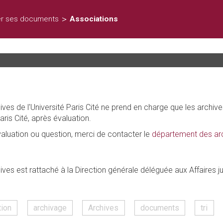
>
er ses documents
Associations
es de l'Université Paris Cité ne prend en charge que les archive
aris Cité, après évaluation.
luation ou question, merci de contacter le
département des ar
ink
ends
es est rattaché à la Direction générale déléguée aux Affaires jur
il)
tion
archivage
Archives
documents
tri