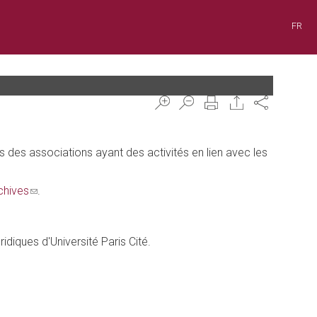
FR
Share
s des associations ayant des activités en lien avec les
chives
(link
.
sends
e-
mail)
idiques d'Université Paris Cité.