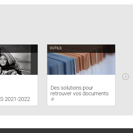
OUTILS
EN
Des solutions pour
retrouver vos documents
Di
ES 2021-2022
(link
(l
is
is
external)
ex