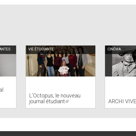
IANTES
VIE ÉTUDIANTE
CINÉMA
al
L’Octopus, le nouveau
journal étudiant
(link
ARCHI VIV
is
external)