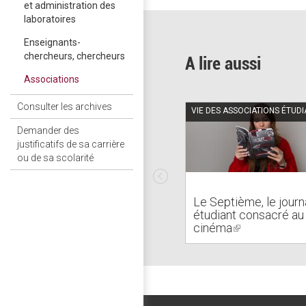
et administration des
laboratoires
Enseignants-
chercheurs, chercheurs
A lire aussi
Associations
Consulter les archives
VIE DES ASSOCIATIONS ÉTUD
Demander des
justificatifs de sa carrière
ou de sa scolarité
Le Septième, le journ
étudiant consacré au
cinéma
(link
is
external)