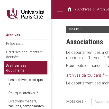
You
Skip
to
are
>
>
Archives
Archiv
Toggle
main
here
content
ARCHIVER
navigation
Archives
Associations
Présentation
Le département des archiv
Gérer ses documents et
données
missions de l'Université P
Pour toute demande d’éva
Archiver ses
documents
archives.daj@u-paris.fr
(l
Les archives, c'est quoi
s
Le département des archiv
?
e-
ma
Pourquoi archiver ?
Mots clés >
Associa
Directions métiers,
facultés, composantes