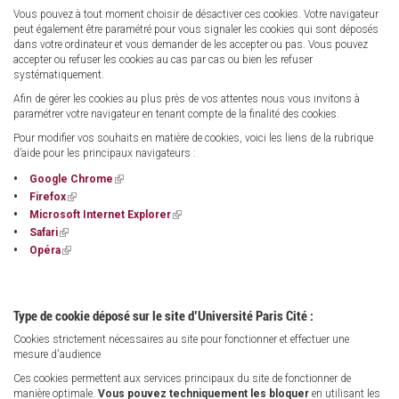
Vous pouvez à tout moment choisir de désactiver ces cookies. Votre navigateur
peut également être paramétré pour vous signaler les cookies qui sont déposés
dans votre ordinateur et vous demander de les accepter ou pas. Vous pouvez
accepter ou refuser les cookies au cas par cas ou bien les refuser
systématiquement.
Afin de gérer les cookies au plus près de vos attentes nous vous invitons à
paramétrer votre navigateur en tenant compte de la finalité des cookies.
Pour modifier vos souhaits en matière de cookies, voici les liens de la rubrique
d’aide pour les principaux navigateurs :
(link
Google Chrome
is
(link
Firefox
external)
is
(link
Microsoft Internet Explorer
external)
is
(link
Safari
external)
is
(link
Opéra
external)
is
external)
Type de cookie déposé sur le site d’Université Paris Cité :
Cookies strictement nécessaires au site pour fonctionner et effectuer une
mesure d'audience
Ces cookies permettent aux services principaux du site de fonctionner de
manière optimale.
Vous pouvez techniquement les bloquer
en utilisant les