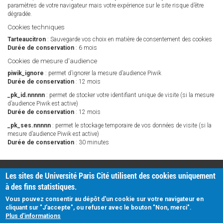
paramètres de votre navigateur mais votre expérience sur le site risque d’être
dégradée.
Cookies techniques
Tarteaucitron
: Sauvegarde vos choix en matière de consentement des cookies
Durée de conservation
: 6 mois
Cookies de mesure d'audience
piwik_ignore
: permet d’ignorer la mesure d’audience Piwik
Durée de conservation
: 12 mois
_pk_id.nnnnn
: permet de stocker votre identifiant unique de visite (si la mesure
d’audience Piwik est active)
Durée de conservation
: 12 mois
_pk_ses.nnnnn
: permet le stockage temporaire de vos données de visite (si la
mesure d’audience Piwik est active)
Durée de conservation
: 30 minutes
PRATIQUE
Les sites de Université Paris Cité utilisent des cookies uniquement
Plan d'accès
à des fins statistiques.
Intranet
Mentions légales
Vous pouvez consentir au dépôt d'un cookie sur votre navigateur en
Données personnelles
cliquant sur "J'accepte", ou refuser avec le bouton "Non, merci".
Plus d'informations