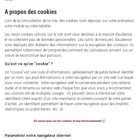
A propos des cookies
Lors de la consultation de ce site, des cookies sont déposés sur votre ordinateur,
votre mobile ou votre tablette.
Les seuls cookies utilisés sur le site sont ceux destinés à la mesure d’audience
et ne collectent pas de données personnelles. Les outils de mesures d’audience
sont déployés afin d’obtenir des informations sur la navigation des visiteurs. Ils
permettent notamment de comprendre comment les utilisateurs arrivent sur un
site et de reconstituer leur parcours.
Qu'est-ce qu'un "cookie" ?
Un "
cookie
" est une suite d'informations, généralement de petite taille et identifié
par un nom, qui peut être transmis à votre navigateur par un site web sur lequel
vous vous connectez. Votre navigateur web le conservera pendant une certaine
durée, et le renverra au serveur web chaque fois que vous vous y re-connecterez.
Les
cookies
ont de multiples usages : ils peuvent servir à mémoriser votre
identifiant client auprès d'un site marchand, le contenu courant de votre panier
d'achat, un identifiant permettant de tracer votre navigation pour des finalités
statistiques ou publicitaires,
etc
.
(link
is
external)
En savoir plus sur les cookies et leur fonctionnement
(link
is
external)
Paramétrer votre navigateur internet