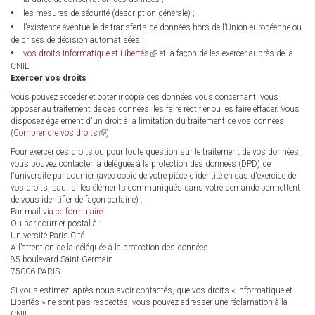
les mesures de sécurité (description générale) ;
l’existence éventuelle de transferts de données hors de l’Union européenne ou
de prises de décision automatisées ;
(link
vos droits Informatique et Libertés
et la façon de les exercer auprès de la
is
CNIL.
external)
Exercer vos droits
Vous pouvez accéder et obtenir copie des données vous concernant, vous
opposer au traitement de ces données, les faire rectifier ou les faire effacer. Vous
disposez également d'un droit à la limitation du traitement de vos données
(
Comprendre vos droits
(link
).
is
Pour exercer ces droits ou pour toute question sur le traitement de vos données,
external)
vous pouvez contacter la déléguée à la protection des données (DPD) de
l'université par courrier (avec copie de votre pièce d’identité en cas d'exercice de
vos droits, sauf si les éléments communiqués dans votre demande permettent
de vous identifier de façon certaine) :
Par mail via
ce formulaire
Ou par courrier postal à :
Université Paris Cité
A l’attention de la déléguée à la protection des données
85 boulevard Saint-Germain
75006 PARIS
Si vous estimez, après nous avoir contactés, que vos droits « Informatique et
Libertés » ne sont pas respectés, vous pouvez adresser une réclamation à la
CNIL.