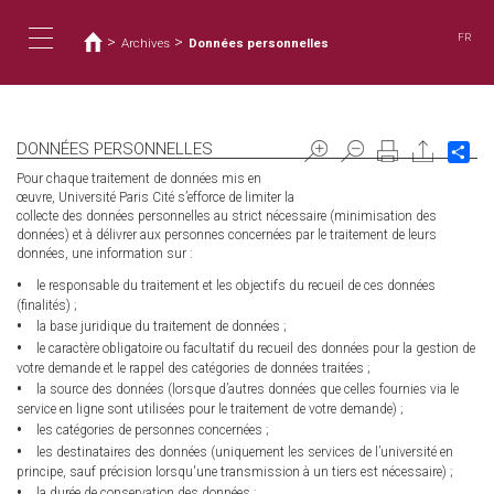
You
Skip
to
are
FR
>
>
Archives
Données personnelles
main
here
Toggle
content
navigation
DONNÉES PERSONNELLES
Sh
Pour chaque traitement de données mis en
œuvre, Université Paris Cité s’efforce de limiter la
collecte des données personnelles au strict nécessaire (minimisation des
données) et à délivrer aux personnes concernées par le traitement de leurs
données, une information sur :
le responsable du traitement et les objectifs du recueil de ces données
(finalités) ;
la base juridique du traitement de données ;
le caractère obligatoire ou facultatif du recueil des données pour la gestion de
votre demande et le rappel des catégories de données traitées ;
la source des données (lorsque d’autres données que celles fournies via le
service en ligne sont utilisées pour le traitement de votre demande) ;
les catégories de personnes concernées ;
les destinataires des données (uniquement les services de l’université en
principe, sauf précision lorsqu'une transmission à un tiers est nécessaire) ;
la durée de conservation des données ;