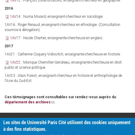
1AV12
: François Durand-Dastès, enseignant-chercheur en géographie.
2016
1AV14
: Numa Murard, enseignant-chercheur en sociologie.
1AV16 : Roger Renaud, enseignant-chercheur en ethnologie. (Consultation
soumise à dérogation)
1AV17
: Nicole Chartier, enseignante-chercheuse en anglais.
2017
1AV21 : Catherine Coquery-Vidrovitch, enseignante-chercheuse en histoire.
1AV22
: Monique Chemillier-Gendreau, enseignante-chercheuse en droit
public et science politique.
1AV23 : Alain Forest, enseignant-chercheur en histoire et anthrophologie de
l'Asie du Sud-Est.
Ces témoignages sont consultables sur rendez-vous auprès du
département des archives
(link
.
sends
e-
mail)
PRATIQUE
Les sites de Université Paris Cité utilisent des cookies uniquement
Plan d'accès
à des fins statistiques.
Intranet
Mentions légales