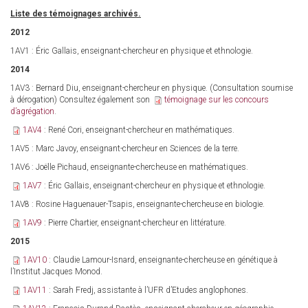
is
Liste des témoignages archivés.
external)
2012
1AV1 : Éric Gallais, enseignant-chercheur en physique et ethnologie.
2014
1AV3 : Bernard Diu, enseignant-chercheur en physique. (Consultation soumise
à dérogation) Consultez également son
témoignage sur les concours
d’agrégation
.
1AV4
: René Cori, enseignant-chercheur en mathématiques.
1AV5 : Marc Javoy, enseignant-chercheur en Sciences de la terre.
1AV6 : Joëlle Pichaud, enseignante-chercheuse en mathématiques.
1AV7
: Éric Gallais, enseignant-chercheur en physique et ethnologie.
1AV8 : Rosine Haguenauer-Tsapis, enseignante-chercheuse en biologie.
1AV9
: Pierre Chartier, enseignant-chercheur en littérature.
2015
1AV10
: Claudie Lamour-Isnard, enseignante-chercheuse en génétique à
l’Institut Jacques Monod.
1AV11
: Sarah Fredj, assistante à l’UFR d’Etudes anglophones.