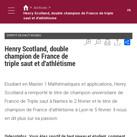
Vous
Aller
>
>
au
Archives
êtes
FR
contenu
Henry Scotland, double champion de France de triple
ici
Toggle
principal
saut et d'athlétisme
SPORTIF DE HAUT NIVEAU
navigation
Sh
Henry Scotland, double
champion de France de
triple saut et d'athlétisme
Etudiant en Master 1 Mathématiques et applications, Henry
Scotland a remporté le titre de champion universitaire de
France de Triple saut à Nantes le 2 février et le titre de
champion de France d’athlétisme à Lyon le 5 février. Il nous
en dit plus sur sa passion.
Diderotinfos : Vous êtes sportif de haut niveau et étudiant, comment