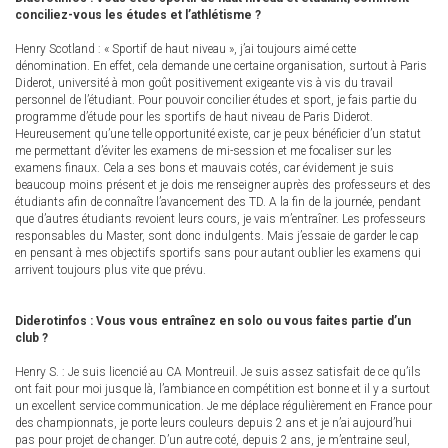
conciliez-vous les études et l’athlétisme ?
Henry Scotland : « Sportif de haut niveau », j’ai toujours aimé cette
dénomination. En effet, cela demande une certaine organisation, surtout à Paris
Diderot, université à mon goût positivement exigeante vis à vis du travail
personnel de l’étudiant. Pour pouvoir concilier études et sport, je fais partie du
programme d’étude pour les sportifs de haut niveau de Paris Diderot.
Heureusement qu’une telle opportunité existe, car je peux bénéficier d’un statut
me permettant d’éviter les examens de mi-session et me focaliser sur les
examens finaux. Cela a ses bons et mauvais cotés, car évidement je suis
beaucoup moins présent et je dois me renseigner auprès des professeurs et des
étudiants afin de connaître l’avancement des TD. A la fin de la journée, pendant
que d’autres étudiants revoient leurs cours, je vais m’entraîner. Les professeurs
responsables du Master, sont donc indulgents. Mais j’essaie de garder le cap
en pensant à mes objectifs sportifs sans pour autant oublier les examens qui
arrivent toujours plus vite que prévu.
Diderotinfos : Vous vous entraînez en solo ou vous faites partie d’un
club ?
Henry S. : Je suis licencié au CA Montreuil. Je suis assez satisfait de ce qu’ils
ont fait pour moi jusque là, l’ambiance en compétition est bonne et il y a surtout
un excellent service communication. Je me déplace régulièrement en France pour
des championnats, je porte leurs couleurs depuis 2 ans et je n’ai aujourd’hui
pas pour projet de changer. D’un autre coté, depuis 2 ans, je m’entraine seul,