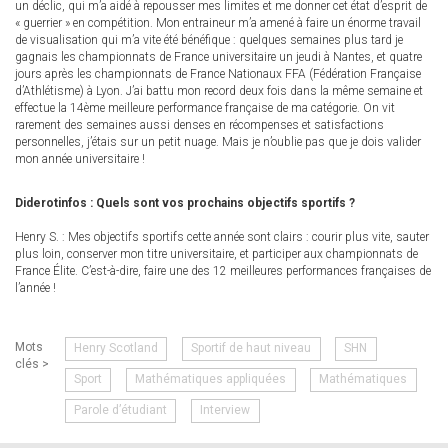
un déclic, qui m’a aidé à repousser mes limites et me donner cet état d’esprit de
« guerrier » en compétition. Mon entraineur m’a amené à faire un énorme travail
de visualisation qui m’a vite été bénéfique : quelques semaines plus tard je
gagnais les championnats de France universitaire un jeudi à Nantes, et quatre
jours après les championnats de France Nationaux FFA (Fédération Française
d’Athlétisme) à Lyon. J’ai battu mon record deux fois dans la même semaine et
effectue la 14ème meilleure performance française de ma catégorie. On vit
rarement des semaines aussi denses en récompenses et satisfactions
personnelles, j’étais sur un petit nuage. Mais je n’oublie pas que je dois valider
mon année universitaire !
Diderotinfos : Quels sont vos prochains objectifs sportifs ?
Henry S. : Mes objectifs sportifs cette année sont clairs : courir plus vite, sauter
plus loin, conserver mon titre universitaire, et participer aux championnats de
France Élite. C’est-à-dire, faire une des 12 meilleures performances françaises de
l’année !
Mots
Henry Scotland
Sportif de haut niveau
SHN
clés >
Sport
Mathématiques appliquées
Mathématiques
Parole d’étudiant
Interview