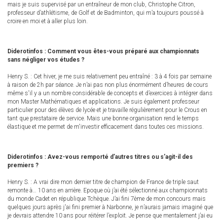
mais je suis supervisé par un entraîneur de mon club, Christophe Citron,
professeur d’athlétisme, de Golf et de Badminton, qui m’a toujours poussé à
croire en moi et à aller plus loin.
Diderotinfos : Comment vous êtes-vous préparé aux championnats
sans négliger vos études ?
Henry S. : Cet hiver, je me suis relativement peu entraîné : 3 à 4 fois par semaine
à raison de 2h par séance. Je n’ai pas non plus énormément d’heures de cours
même s'il y a un nombre considérable de concepts et d’exercices à intégrer dans
mon Master Mathématiques et applications. Je suis également professeur
particulier pour des élèves de lycée et je travaille régulièrement pour le Crous en
tant que prestataire de service. Mais une bonne organisation rend le temps
élastique et me permet de m'investir efficacement dans toutes ces missions.
Diderotinfos : Avez-vous remporté d’autres titres ou s’agit-il des
premiers ?
Henry S. : A vrai dire mon dernier titre de champion de France de triple saut
remonte à… 10 ans en arrière. Epoque où j’ai été sélectionné aux championnats
du monde Cadet en république Tchèque. J’ai fini 7ème de mon concours mais
quelques jours après j'ai fini premier à Narbonne, je n’aurais jamais imaginé que
je devrais attendre 10 ans pour réitérer l’exploit. Je pense que mentalement j’ai eu