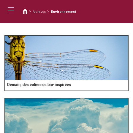
Vous
Aller
au
êtes
>
>
Archives
Environnement
contenu
ici
Toggle
principal
navigation
Demain, des éoliennes bio-inspirées