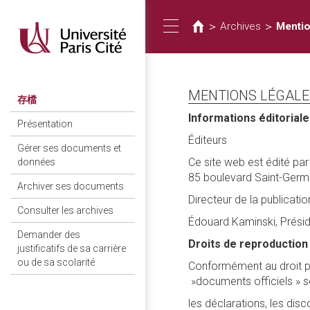
您
移
至
在
>
>
Archives
Mentio
Toggle
主
這
內
裡
容
navigation
MENTIONS LÉGALES
存檔
Informations éditorial
Présentation
Éditeurs
Gérer ses documents et
Ce site web est édité par 
données
85 boulevard Saint-Germ
Archiver ses documents
Directeur de la publicatio
Consulter les archives
Édouard Kaminski, Préside
Demander des
Droits de reproduction
justificatifs de sa carrière
ou de sa scolarité
Conformément au droit pub
»documents officiels » so
les déclarations, les dis