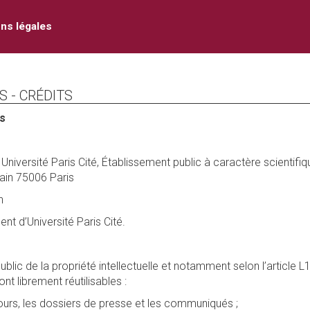
ns légales
 - CRÉDITS
es
Université Paris Cité, Établissement public à caractère scientifique
ain 75006 Paris
n
nt d’Université Paris Cité.
lic de la propriété intellectuelle et notamment selon l’article L1
nt librement réutilisables :
cours, les dossiers de presse et les communiqués ;