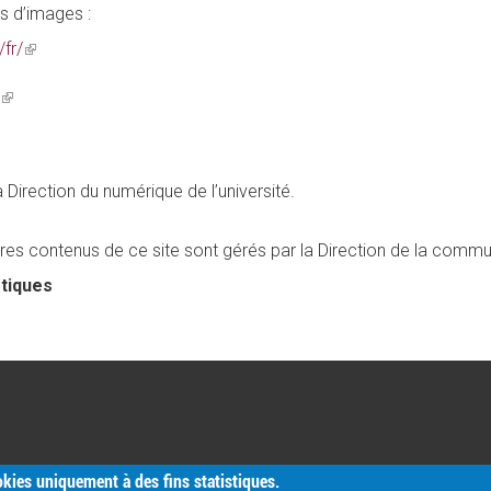
s d’images :
fr/
(link
is
/
(link
external)
rnal)
ink
is
external)
ternal)
 Direction du numérique de l’université.
tres contenus de ce site sont gérés par la Direction de la commu
stiques
ookies uniquement à des fins statistiques.