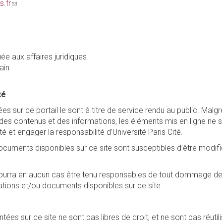
s.fr
(link
sends
e-
mail)
ée aux affaires juridiques
ain
té
s sur ce portail le sont à titre de service rendu au public. Malgré
ion des contenus et des informations, les éléments mis en ligne ne
ité et engager la responsabilité d’Université Paris Cité.
cuments disponibles sur ce site sont susceptibles d’être modifi
pourra en aucun cas être tenu responsables de tout dommage de que
rmations et/ou documents disponibles sur ce site.
es sur ce site ne sont pas libres de droit, et ne sont pas réutili