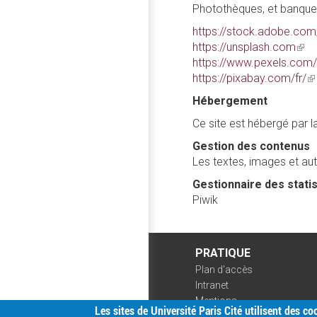
Photothèques, et banque
https://stock.adobe.com/
https://unsplash.com
(link
https://www.pexels.com
is
https://pixabay.com/fr/
exte
(l
is
Hébergement
ex
Ce site est hébergé par la
Gestion des contenus
Les textes, images et au
Gestionnaire des stati
Piwik
PRATIQUE
Plan d'accès
Intranet
Mentions
Les sites de Université Paris Cité utilisent des c
légales