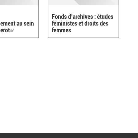
Fonds d’archives : études
ement au sein
féministes et droits des
derot
(link
femmes
is
external)