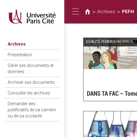
Usted
Pasar
al
está
>
>
Archives
PEFH
Toggle
contenido
aquí
principal
navigation
EGALITÉ FEMMES-HOMMES
Archivos
Présentation
Gérer ses documents et
données
Archiver ses documents
DANS TA FAC – Tom
Consulter les archives
Demander des
justificatifs de sa carrière
ou de sa scolarité