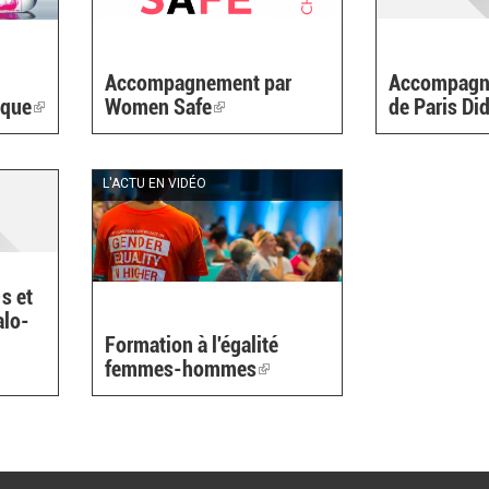
Accompagnement par
Accompagn
ique
(link
Women Safe
(link
de Paris Di
is
is
external)
external)
L'ACTU EN VIDÉO
s et
alo-
Formation à l'égalité
femmes-hommes
(link
is
al)
external)