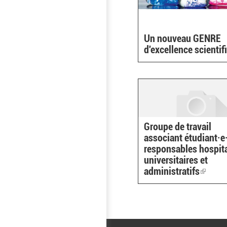
Un nouveau GENRE
d'excellence scientif
Groupe de travail
associant étudiant·e·
responsables hospit
universitaires et
administratifs
(link
is
extern