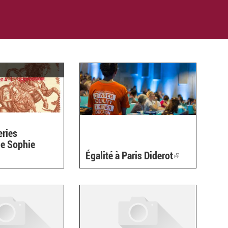
eries
de Sophie
Égalité à Paris Diderot
(link
is
external)