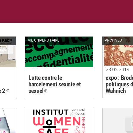
VIE UNIVERSITAIRE
ARCHIVES
28.02.2019
Lutte contre le
expo : Brod
harcèlement sexiste et
politiques 
e 2
(link
sexuel
(link
Wahnich
is
is
external)
external)