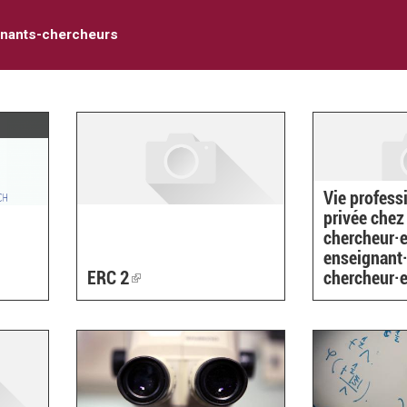
nants-chercheurs
Vie professi
privée chez
chercheur·e
enseignant·
ERC 2
(link
chercheur·e
is
external)