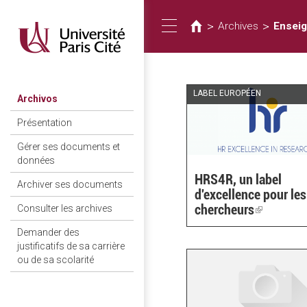
Usted
Pasar
al
está
>
>
Archives
Enseig
Toggle
contenido
aquí
principal
navigation
LABEL EUROPÉEN
Archivos
Présentation
Gérer ses documents et
données
HRS4R, un label
Archiver ses documents
d'excellence pour les
chercheurs
(link
Consulter les archives
is
Demander des
external)
justificatifs de sa carrière
ou de sa scolarité