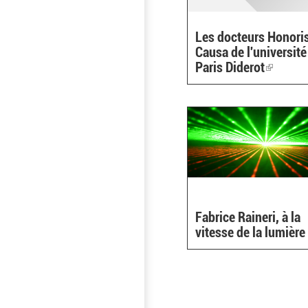
Les docteurs Honori
Causa de l'université
Paris Diderot
(link
is
external
Fabrice Raineri, à la
vitesse de la lumière