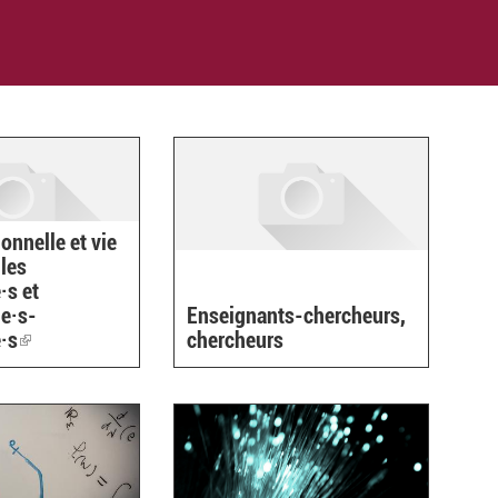
onnelle et vie
 les
·s et
e·s-
Enseignants-chercheurs,
·s
(link
chercheurs
is
external)