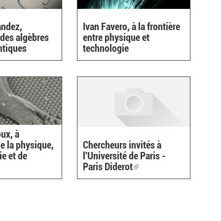
andez,
Ivan Favero, à la frontière
 des algèbres
entre physique et
ntiques
technologie
ux, à
de la physique,
Chercheurs invités à
ie et de
l'Université de Paris -
Paris Diderot
(link
is
external)