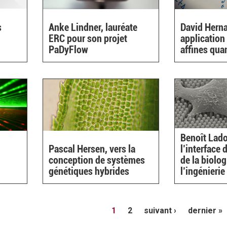
s
Anke Lindner, lauréate
David Hern
ERC pour son projet
application
PaDyFlow
affines qua
)
Benoît Lado
Pascal Hersen, vers la
l’interface 
conception de systèmes
de la biolog
génétiques hybrides
l’ingénierie
1
2
suivant ›
dernier »