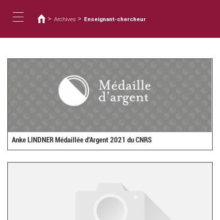
Usted
Pasar
al
está
>
>
Archives
Enseignant-chercheur
contenido
aquí
Toggle
principal
navigation
Anke LINDNER Médaillée d'Argent 2021 du CNRS